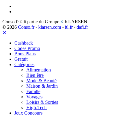
Conso.fr fait partie du Groupe
KLARSEN
© 2026
Conso.fr
-
klarsen.com
-
itl.fr
-
dafi.fr
✕
Cashback
Codes Promo
Bons Plans
Gratuit
Catégories
Alimentation
Bien-être
Mode & Beauté
Maison & Jardin
Famille
Voyages
Loisirs & Sorties
High-Tech
Jeux Concours