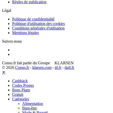
Règles de publication
Légal
Politique de confidentialité
Politique d'utilisation des cookies
Conditions générales d'utilisation
Mentions légales
Suivez-nous
Conso.fr fait partie du Groupe
KLARSEN
© 2026
Conso.fr
-
klarsen.com
-
itl.fr
-
dafi.fr
✕
Cashback
Codes Promo
Bons Plans
Gratuit
Catégories
Alimentation
Bien-être
Mode & Beauté