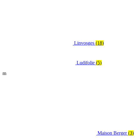
Linvosges
(18)
Ludifolie
(5)
m
Maison Berger
(3)