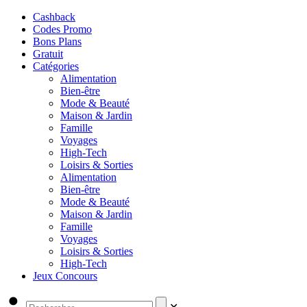
Cashback
Codes Promo
Bons Plans
Gratuit
Catégories
Alimentation
Bien-être
Mode & Beauté
Maison & Jardin
Famille
Voyages
High-Tech
Loisirs & Sorties
Alimentation
Bien-être
Mode & Beauté
Maison & Jardin
Famille
Voyages
Loisirs & Sorties
High-Tech
Jeux Concours