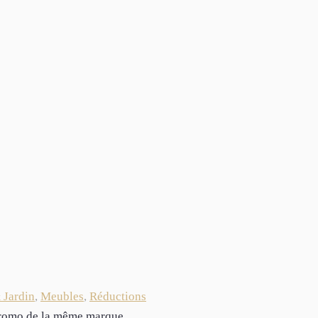
 Jardin
,
Meubles
,
Réductions
 promo de la même marque