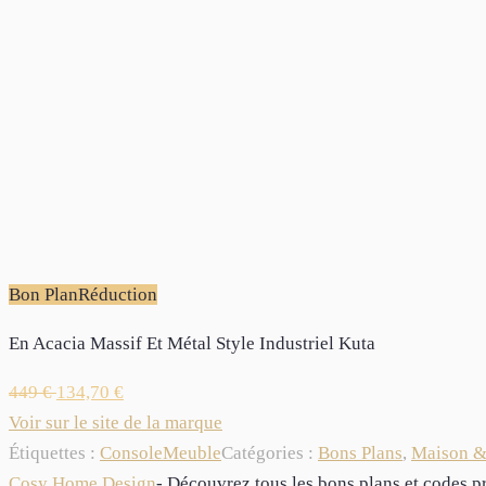
Bon Plan
Réduction
En Acacia Massif Et Métal Style Industriel Kuta
449
€
134,70
€
Voir sur le site de la marque
Étiquettes :
Console
Meuble
Catégories :
Bons Plans
,
Maison &
Cosy Home Design
- Découvrez tous les bons plans et codes