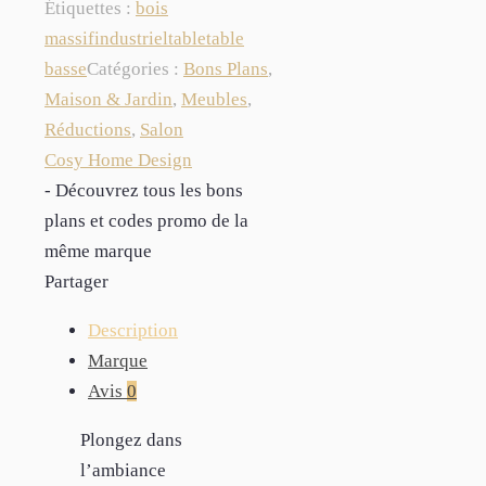
Étiquettes :
bois
massif
industriel
table
table
basse
Catégories :
Bons Plans
,
Maison & Jardin
,
Meubles
,
Réductions
,
Salon
Cosy Home Design
- Découvrez tous les bons
plans et codes promo de la
même marque
Partager
Description
Marque
Avis
0
Plongez dans
l’ambiance