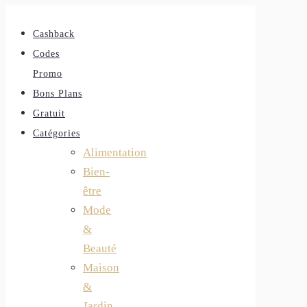
Cashback
Codes
Promo
Bons Plans
Gratuit
Catégories
Alimentation
Bien-
être
Mode
&
Beauté
Maison
&
Jardin