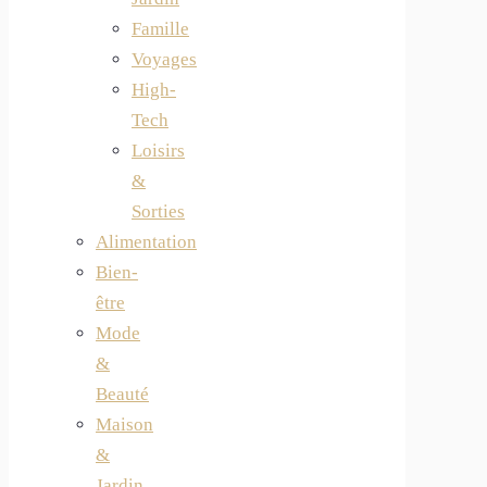
Famille
Voyages
High-
Tech
Loisirs
&
Sorties
Alimentation
Bien-
être
Mode
&
Beauté
Maison
&
Jardin