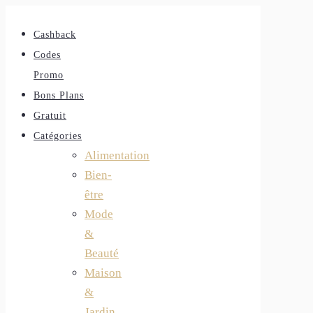
Cashback
Codes
Promo
Bons Plans
Gratuit
Catégories
Alimentation
Bien-
être
Mode
&
Beauté
Maison
&
Jardin