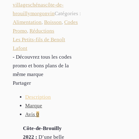
villages
chénas
côte-de-
brouilly
morgon
vin
Catégories :
Alimentation
,
Boisson
,
Codes
Promo
,
Réductions
Les Petits-fils de Benoît
Lafont
- Découvrez tous les codes
promo et bons plans de la
même marque
Partager
Description
Marque
Avis
0
Côte-de-Brouilly
2022 :
D’une belle