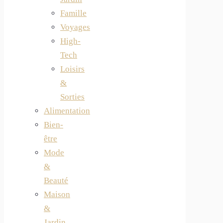
Famille
Voyages
High-
Tech
Loisirs
&
Sorties
Alimentation
Bien-
être
Mode
&
Beauté
Maison
&
Jardin