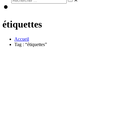
✕
étiquettes
Accueil
Tag : “étiquettes”