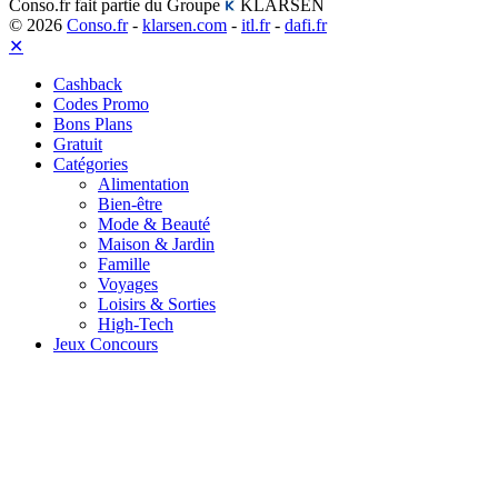
Conso.fr fait partie du Groupe
KLARSEN
© 2026
Conso.fr
-
klarsen.com
-
itl.fr
-
dafi.fr
✕
Cashback
Codes Promo
Bons Plans
Gratuit
Catégories
Alimentation
Bien-être
Mode & Beauté
Maison & Jardin
Famille
Voyages
Loisirs & Sorties
High-Tech
Jeux Concours