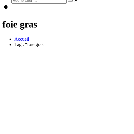
✕
foie gras
Accueil
Tag : “foie gras”