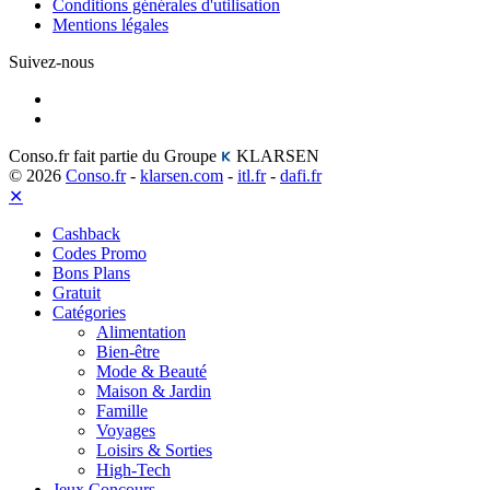
Conditions générales d'utilisation
Mentions légales
Suivez-nous
Conso.fr fait partie du Groupe
KLARSEN
© 2026
Conso.fr
-
klarsen.com
-
itl.fr
-
dafi.fr
✕
Cashback
Codes Promo
Bons Plans
Gratuit
Catégories
Alimentation
Bien-être
Mode & Beauté
Maison & Jardin
Famille
Voyages
Loisirs & Sorties
High-Tech
Jeux Concours