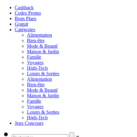
Cashback
Codes Promo
Bons Plans
Gratuit
Catégories
Alimentation
Bien-être
Mode & Beauté
Maison & Jardin
Famille
Voyages
High-Tech
Loisirs & Sorties
Alimentation
Bien-être
Mode & Beauté
Maison & Jardin
Famille
Voyages
Loisirs & Sorties
High-Tech
Jeux Concours