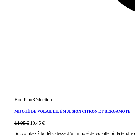
Bon Plan
Réduction
MIJOTÉ DE VOLAILLE, ÉMULSION CITRON ET BERGAMOTE
14,95
€
10,45
€
Succombez à la délicatesse d’un mijoté de volaille où la tendr