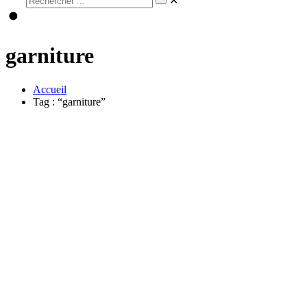
✕
garniture
Accueil
Tag : “garniture”