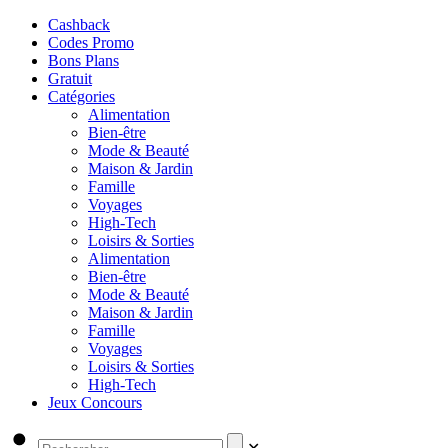
Cashback
Codes Promo
Bons Plans
Gratuit
Catégories
Alimentation
Bien-être
Mode & Beauté
Maison & Jardin
Famille
Voyages
High-Tech
Loisirs & Sorties
Alimentation
Bien-être
Mode & Beauté
Maison & Jardin
Famille
Voyages
Loisirs & Sorties
High-Tech
Jeux Concours