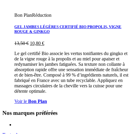
Bon Plan
Réduction
GEL JAMBES LÉGÈRES CERTIFIÉ BIO PROPOLIS, VIGNE
ROUGE & GINKGO
13,50
€
10,80
€
Le gel certifié Bio associe les vertus tonifiantes du gingko et
de la vigne rouge à la propolis et au miel pour apaiser et
redynamiser les jambes fatiguées. Sa texture non collante à
absorption rapide offre une sensation immédiate de fraîcheur
et de bien-être. Composé à 99 % d’ingrédients naturels, il est
fabriqué en France avec un tube recyclable. Appliquez en
massages circulaires de la cheville vers la cuisse pour une
détente optimale.
Voir le
Bon Plan
Nos marques préférées