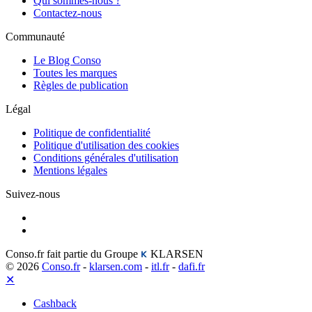
Qui sommes-nous ?
Contactez-nous
Communauté
Le Blog Conso
Toutes les marques
Règles de publication
Légal
Politique de confidentialité
Politique d'utilisation des cookies
Conditions générales d'utilisation
Mentions légales
Suivez-nous
Conso.fr fait partie du Groupe
KLARSEN
© 2026
Conso.fr
-
klarsen.com
-
itl.fr
-
dafi.fr
✕
Cashback