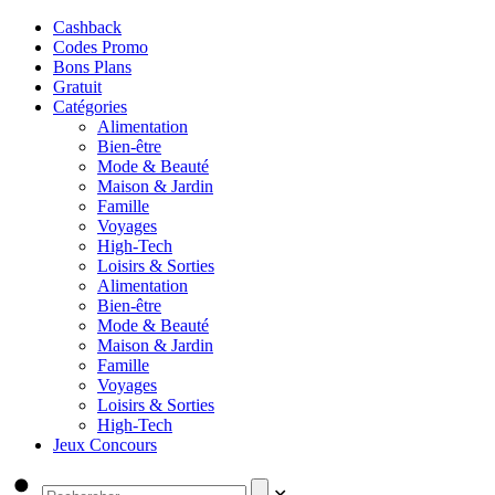
Cashback
Codes Promo
Bons Plans
Gratuit
Catégories
Alimentation
Bien-être
Mode & Beauté
Maison & Jardin
Famille
Voyages
High-Tech
Loisirs & Sorties
Alimentation
Bien-être
Mode & Beauté
Maison & Jardin
Famille
Voyages
Loisirs & Sorties
High-Tech
Jeux Concours