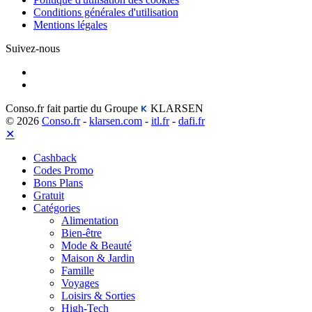
Conditions générales d'utilisation
Mentions légales
Suivez-nous
Conso.fr fait partie du Groupe
KLARSEN
© 2026
Conso.fr
-
klarsen.com
-
itl.fr
-
dafi.fr
✕
Cashback
Codes Promo
Bons Plans
Gratuit
Catégories
Alimentation
Bien-être
Mode & Beauté
Maison & Jardin
Famille
Voyages
Loisirs & Sorties
High-Tech