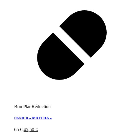
Bon Plan
Réduction
PANIER « MATCHA »
65
€
45,50
€