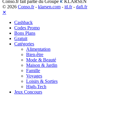
Conso.fr fait partie du Groupe
KLARSEN
© 2026
Conso.fr
-
klarsen.com
-
itl.fr
-
dafi.fr
✕
Cashback
Codes Promo
Bons Plans
Gratuit
Catégories
Alimentation
Bien-être
Mode & Beauté
Maison & Jardin
Famille
Voyages
Loisirs & Sorties
High-Tech
Jeux Concours