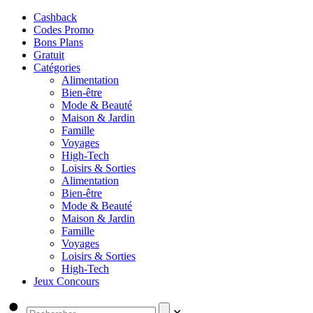
Cashback
Codes Promo
Bons Plans
Gratuit
Catégories
Alimentation
Bien-être
Mode & Beauté
Maison & Jardin
Famille
Voyages
High-Tech
Loisirs & Sorties
Alimentation
Bien-être
Mode & Beauté
Maison & Jardin
Famille
Voyages
Loisirs & Sorties
High-Tech
Jeux Concours