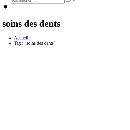
✕
soins des dents
Accueil
Tag : “soins des dents”