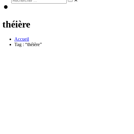
✕
théière
Accueil
Tag : “théière”