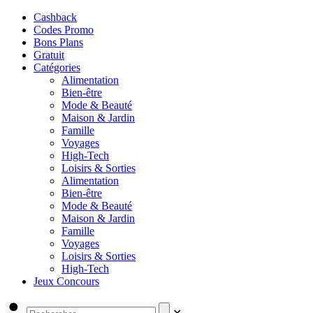
Cashback
Codes Promo
Bons Plans
Gratuit
Catégories
Alimentation
Bien-être
Mode & Beauté
Maison & Jardin
Famille
Voyages
High-Tech
Loisirs & Sorties
Alimentation
Bien-être
Mode & Beauté
Maison & Jardin
Famille
Voyages
Loisirs & Sorties
High-Tech
Jeux Concours