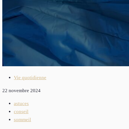
Vie quotidienne
22 novembre 2024
astuces
conseil
sommeil