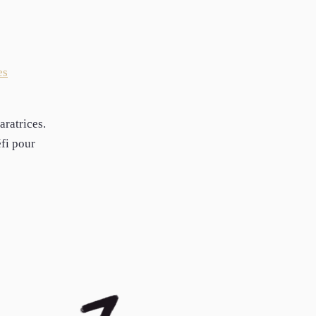
es
aratrices.
éfi pour