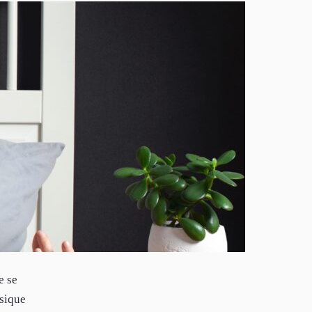
e se
usique