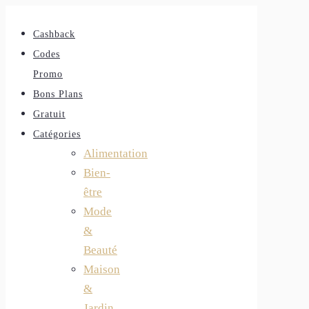
Cashback
Codes
Promo
Bons Plans
Gratuit
Catégories
Alimentation
Bien-
être
Mode
&
Beauté
Maison
&
Jardin