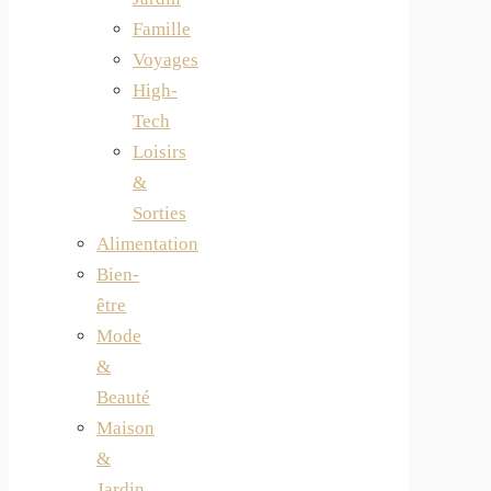
Famille
Voyages
High-
Tech
Loisirs
&
Sorties
Alimentation
Bien-
être
Mode
&
Beauté
Maison
&
Jardin