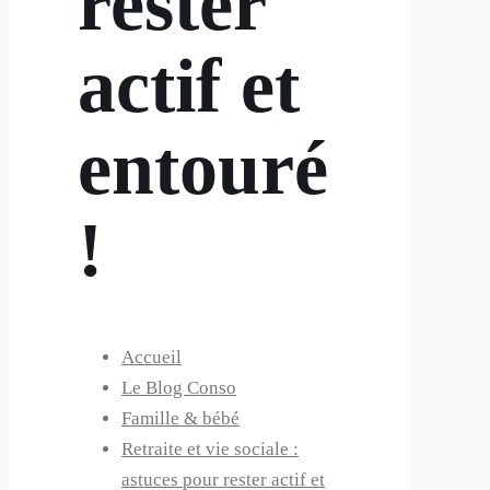
rester
actif et
entouré
!
Accueil
Le Blog Conso
Famille & bébé
Retraite et vie sociale :
astuces pour rester actif et