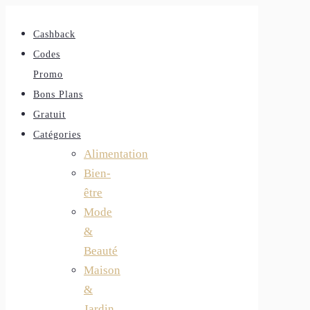
Cashback
Codes
Promo
Bons Plans
Gratuit
Catégories
Alimentation
Bien-
être
Mode
&
Beauté
Maison
&
Jardin