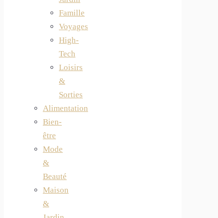
Famille
Voyages
High-
Tech
Loisirs
&
Sorties
Alimentation
Bien-
être
Mode
&
Beauté
Maison
&
Jardin