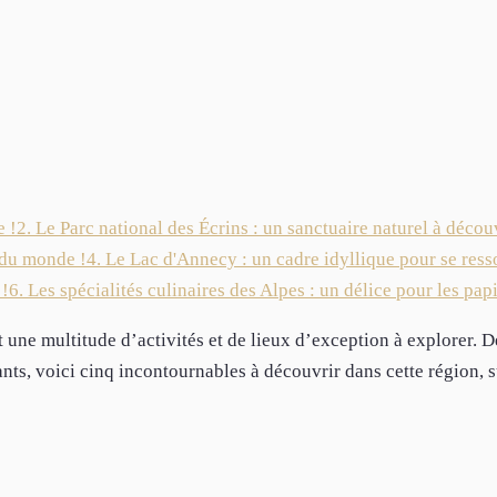
e !
2. Le Parc national des Écrins : un sanctuaire naturel à découv
 du monde !
4. Le Lac d'Annecy : un cadre idyllique pour se ress
 !
6. Les spécialités culinaires des Alpes : un délice pour les papi
une multitude d’activités et de lieux d’exception à explorer. D
ants, voici cinq incontournables à découvrir dans cette région, s