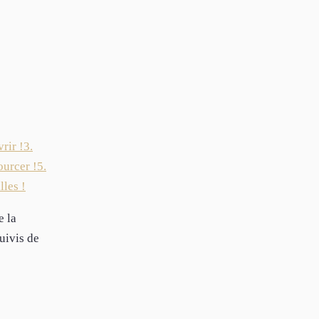
rir !
3.
ourcer !
5.
lles !
e la
uivis de