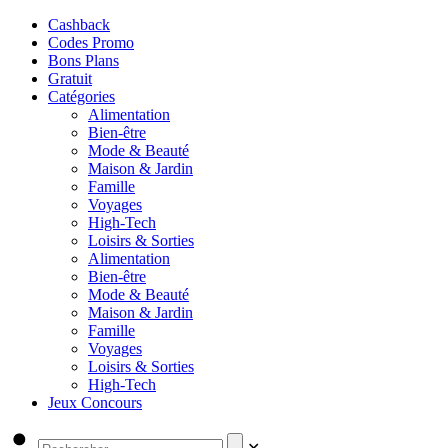
Cashback
Codes Promo
Bons Plans
Gratuit
Catégories
Alimentation
Bien-être
Mode & Beauté
Maison & Jardin
Famille
Voyages
High-Tech
Loisirs & Sorties
Alimentation
Bien-être
Mode & Beauté
Maison & Jardin
Famille
Voyages
Loisirs & Sorties
High-Tech
Jeux Concours