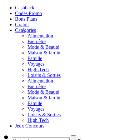
Cashback
Codes Promo
Bons Plans
Gratuit
Catégories
Alimentation
Bien-être
Mode & Beauté
Maison & Jardin
Famille
Voyages
High-Tech
Loisirs & Sorties
Alimentation
Bien-être
Mode & Beauté
Maison & Jardin
Famille
Voyages
Loisirs & Sorties
High-Tech
Jeux Concours