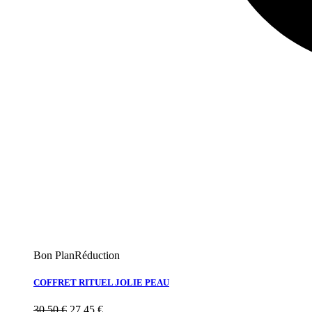
Bon Plan
Réduction
COFFRET RITUEL JOLIE PEAU
30,50
€
27,45
€