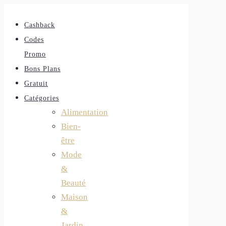
Cashback
Codes
Promo
Bons Plans
Gratuit
Catégories
Alimentation
Bien-
être
Mode
&
Beauté
Maison
&
Jardin