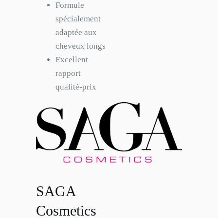
Formule
spécialement
adaptée aux
cheveux longs
Excellent
rapport
qualité-prix
SAGA
Cosmetics