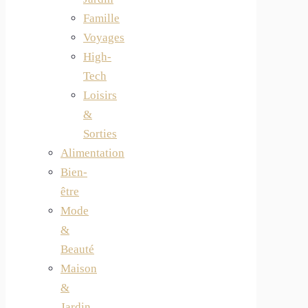
Famille
Voyages
High-
Tech
Loisirs
&
Sorties
Alimentation
Bien-
être
Mode
&
Beauté
Maison
&
Jardin