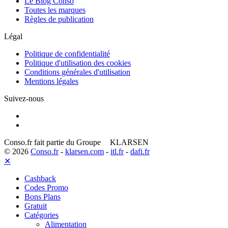
Le Blog Conso
Toutes les marques
Règles de publication
Légal
Politique de confidentialité
Politique d'utilisation des cookies
Conditions générales d'utilisation
Mentions légales
Suivez-nous
Conso.fr fait partie du Groupe
KLARSEN
© 2026
Conso.fr
-
klarsen.com
-
itl.fr
-
dafi.fr
✕
Cashback
Codes Promo
Bons Plans
Gratuit
Catégories
Alimentation