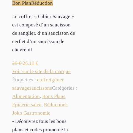
Bon Plan
Réduction
Le coffret « Gibier Sauvage »
est composé d’un saucisson
de sanglier, d’un saucisson de
cerf et d’un saucisson de
chevreuil.
29
€
26,10
€
Voir sur le site de la marque
Étiquettes :
coffret
gibier
sauvage
saucissons
Catégories :
Alimentation
,
Bons Plans
,
Epicerie salée
,
Réductions
Joko Gastronomie
- Découvrez tous les bons
plans et codes promo de la