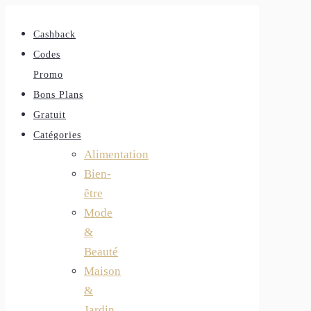
Cashback
Codes
Promo
Bons Plans
Gratuit
Catégories
Alimentation
Bien-
être
Mode
&
Beauté
Maison
&
Jardin