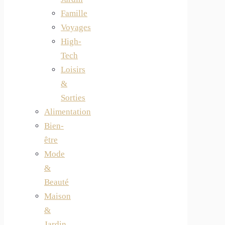
Famille
Voyages
High-
Tech
Loisirs
&
Sorties
Alimentation
Bien-
être
Mode
&
Beauté
Maison
&
Jardin