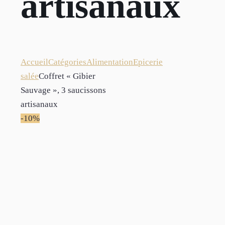
artisanaux
Accueil
Catégories
Alimentation
Epicerie
salée
Coffret « Gibier
Sauvage », 3 saucissons
artisanaux
-10%