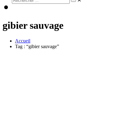
✕
gibier sauvage
Accueil
Tag : “gibier sauvage”