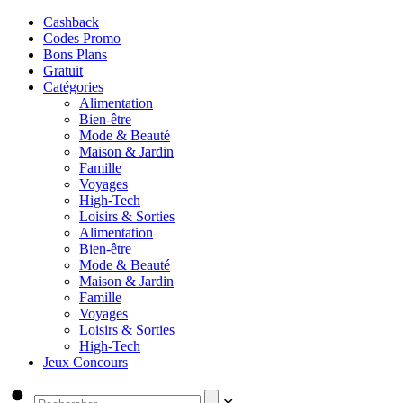
Cashback
Codes Promo
Bons Plans
Gratuit
Catégories
Alimentation
Bien-être
Mode & Beauté
Maison & Jardin
Famille
Voyages
High-Tech
Loisirs & Sorties
Alimentation
Bien-être
Mode & Beauté
Maison & Jardin
Famille
Voyages
Loisirs & Sorties
High-Tech
Jeux Concours