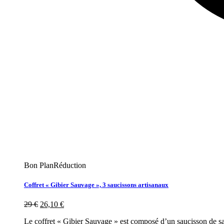
Bon Plan
Réduction
Coffret « Gibier Sauvage », 3 saucissons artisanaux
29
€
26,10
€
Le coffret « Gibier Sauvage » est composé d’un saucisson de san