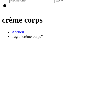
✕
crème corps
Accueil
Tag : “crème corps”