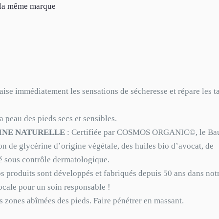
e la même marque
aise immédiatement les sensations de sécheresse et répare les t
 la peau des pieds secs et sensibles.
GINE NATURELLE
: Certifiée par COSMOS ORGANIC©, le B
n de glycérine d’origine végétale, des huiles bio d’avocat, de
é sous contrôle dermatologique.
s produits sont développés et fabriqués depuis 50 ans dans not
ocale pour un soin responsable !
s zones abîmées des pieds. Faire pénétrer en massant.