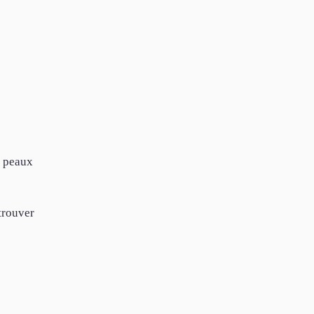
s peaux
trouver