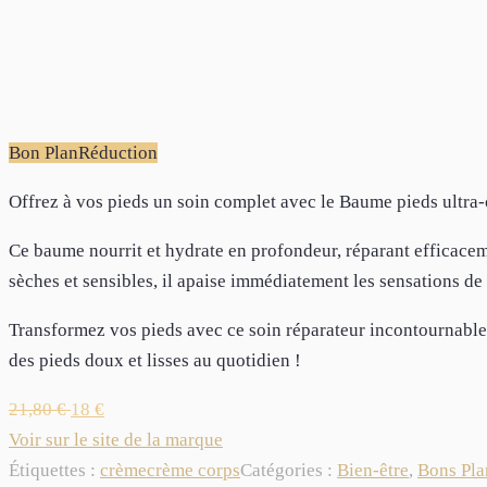
Bon Plan
Réduction
Offrez à vos pieds un soin complet avec le Baume pieds ultra-
Ce baume nourrit et hydrate en profondeur, réparant efficacemen
sèches et sensibles, il apaise immédiatement les sensations de
Transformez vos pieds avec ce soin réparateur incontournable 
des pieds doux et lisses au quotidien !
21,80
€
18
€
Voir sur le site de la marque
Étiquettes :
crème
crème corps
Catégories :
Bien-être
,
Bons Pla