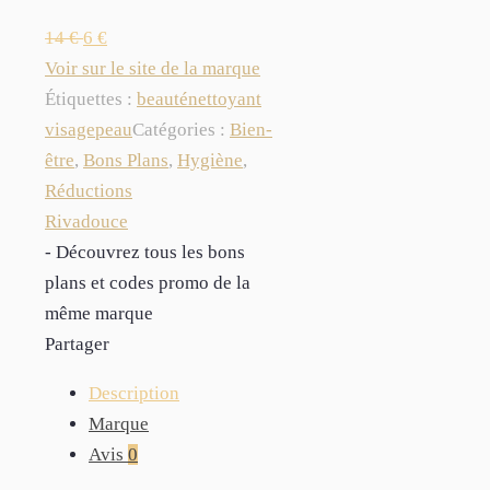
14
€
6
€
Voir sur le site de la marque
Étiquettes :
beauté
nettoyant
visage
peau
Catégories :
Bien-
être
,
Bons Plans
,
Hygiène
,
Réductions
Rivadouce
- Découvrez tous les bons
plans et codes promo de la
même marque
Partager
Description
Marque
Avis
0