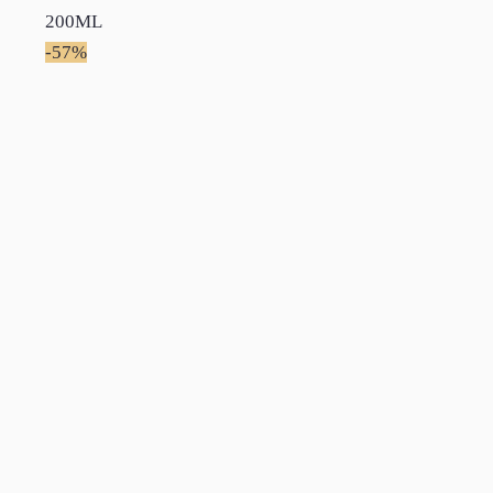
200ML
-57%