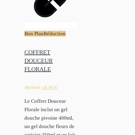
Bon Plan
Réduction
COFFRET
DOUCEUR
FLORALE
30,50
€
18,90
€
Le Coffret Douceur
Florale inclut un gel
douche pivoine 400ml,
un gel douche fleurs de
cerisier 250ml et un lait