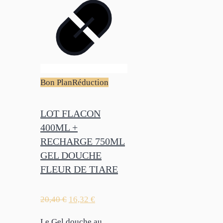
Bon Plan
Réduction
LOT FLACON
400ML +
RECHARGE 750ML
GEL DOUCHE
FLEUR DE TIARE
20,40
€
16,32
€
Le Gel douche au