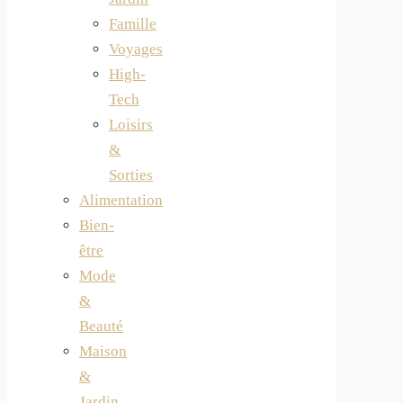
Famille
Voyages
High-
Tech
Loisirs
&
Sorties
Alimentation
Bien-
être
Mode
&
Beauté
Maison
&
Jardin