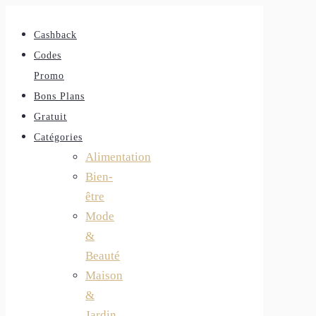
Cashback
Codes
Promo
Bons Plans
Gratuit
Catégories
Alimentation
Bien-
être
Mode
&
Beauté
Maison
&
Jardin