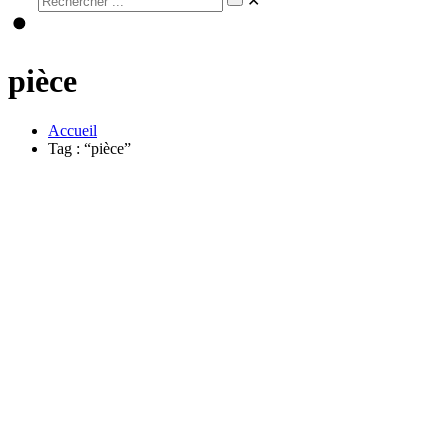
✕
pièce
Accueil
Tag : “pièce”