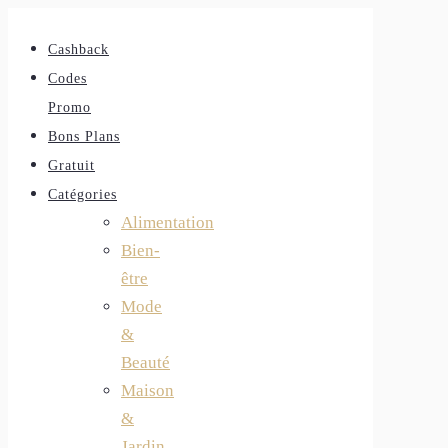
Cashback
Codes
Promo
Bons Plans
Gratuit
Catégories
Alimentation
Bien-
être
Mode
&
Beauté
Maison
&
Jardin