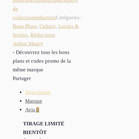
plan
collection
euro
pièce
pièce
de
collection
réduction
Catégories :
Bons Plans
,
Culture
,
Loisirs &
Sorties
,
Réductions
Arthur Maury
- Découvrez tous les bons
plans et codes promo de la
même marque
Partager
Description
Marque
Avis
0
TIRAGE LIMITÉ
BIENTÔT