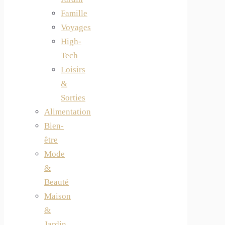
Famille
Voyages
High-
Tech
Loisirs
&
Sorties
Alimentation
Bien-
être
Mode
&
Beauté
Maison
&
Jardin