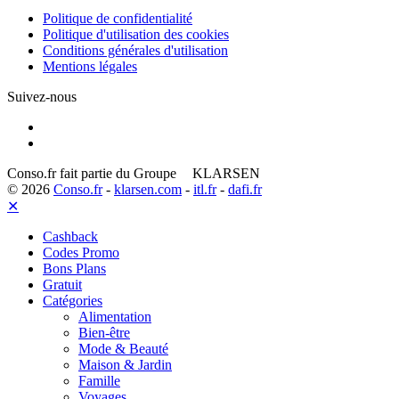
Politique de confidentialité
Politique d'utilisation des cookies
Conditions générales d'utilisation
Mentions légales
Suivez-nous
Conso.fr fait partie du Groupe
KLARSEN
© 2026
Conso.fr
-
klarsen.com
-
itl.fr
-
dafi.fr
✕
Cashback
Codes Promo
Bons Plans
Gratuit
Catégories
Alimentation
Bien-être
Mode & Beauté
Maison & Jardin
Famille
Voyages