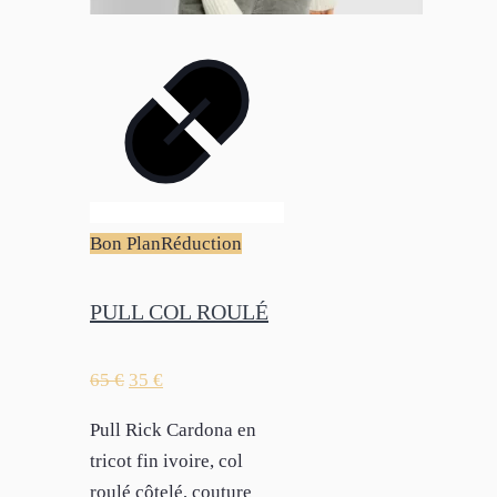
Bon Plan
Réduction
PULL COL ROULÉ
65
€
35
€
Pull Rick Cardona en
tricot fin ivoire, col
roulé côtelé, couture