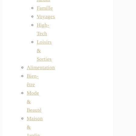
Famille
Voyages
High-
Tech
Loisirs
&
Sorties
Alimentation
Bien-
être
Mode
&
Beauté
Maison
&
Jardin