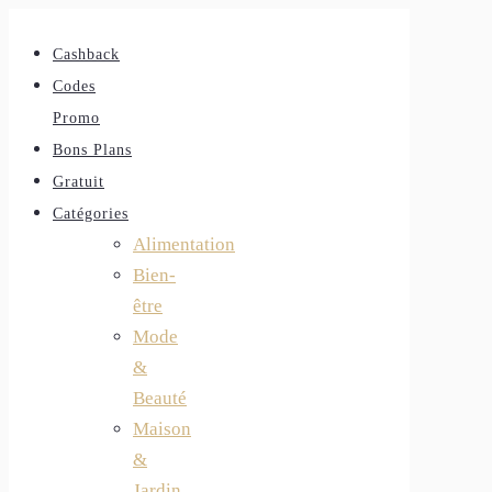
Cashback
Codes
Promo
Bons Plans
Gratuit
Catégories
Alimentation
Bien-
être
Mode
&
Beauté
Maison
&
Jardin