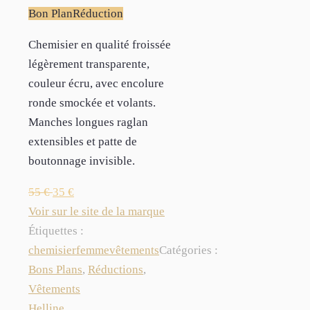
Bon Plan
Réduction
Chemisier en qualité froissée
légèrement transparente,
couleur écru, avec encolure
ronde smockée et volants.
Manches longues raglan
extensibles et patte de
boutonnage invisible.
55
€
35
€
Voir sur le site de la marque
Étiquettes :
chemisier
femme
vêtements
Catégories :
Bons Plans
,
Réductions
,
Vêtements
Helline