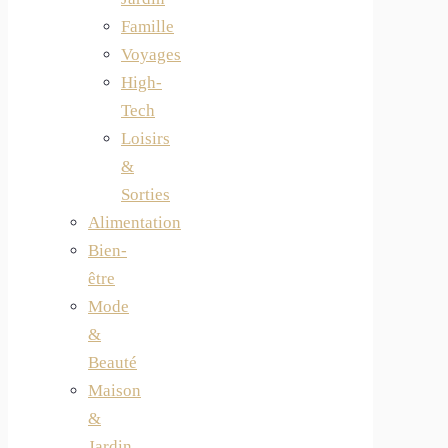
Famille
Voyages
High-
Tech
Loisirs
&
Sorties
Alimentation
Bien-
être
Mode
&
Beauté
Maison
&
Jardin