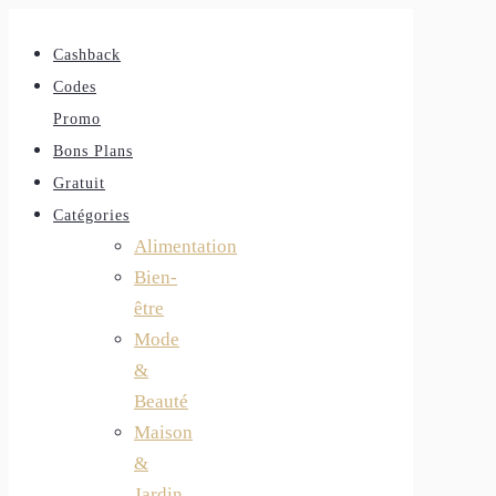
Cashback
Codes
Promo
Bons Plans
Gratuit
Catégories
Alimentation
Bien-
être
Mode
&
Beauté
Maison
&
Jardin