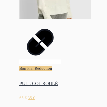
Bon Plan
Réduction
PULL COL ROULÉ
65
€
35
€