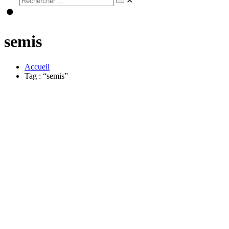
✕
semis
Accueil
Tag : “semis”