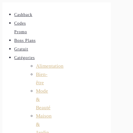
Cashback
Codes
Promo
Bons Plans
Gratuit
Catégories
Alimentation
Bien-
être
Mode
&
Beauté
Maison
&
Jardin