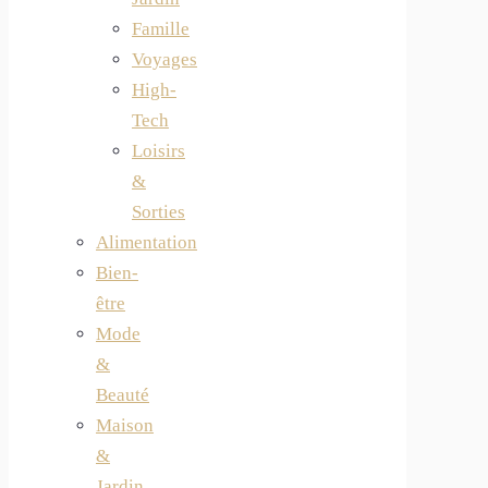
Famille
Voyages
High-
Tech
Loisirs
&
Sorties
Alimentation
Bien-
être
Mode
&
Beauté
Maison
&
Jardin