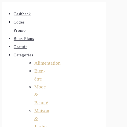
Cashback
Codes
Promo
Bons Plans
Gratuit
Catégories
Alimentation
Bien-
être
Mode
&
Beauté
Maison
&
Jardin