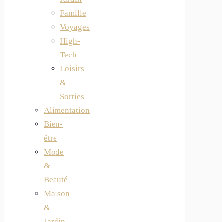
Famille
Voyages
High-
Tech
Loisirs
&
Sorties
Alimentation
Bien-
être
Mode
&
Beauté
Maison
&
Jardin