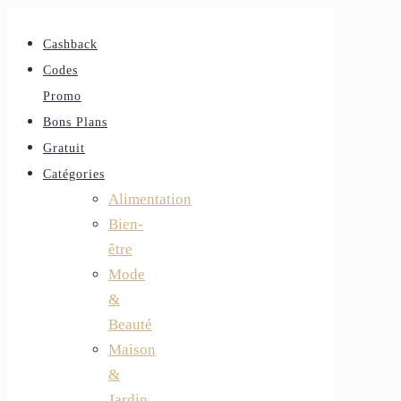
Cashback
Codes
Promo
Bons Plans
Gratuit
Catégories
Alimentation
Bien-
être
Mode
&
Beauté
Maison
&
Jardin