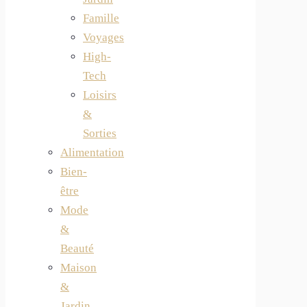
Famille
Voyages
High-
Tech
Loisirs
&
Sorties
Alimentation
Bien-
être
Mode
&
Beauté
Maison
&
Jardin