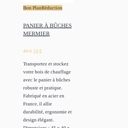
Bon Plan
Réduction
PANIER À BÛCHES
MERMIER
49
€
19
€
Transportez et stockez
votre bois de chauffage
avec le panier à bûches
robuste et pratique.
Fabriqué en acier en
France, il allie
durabilité, ergonomie et
design élégant.
Dimensions : 45 x 40 x