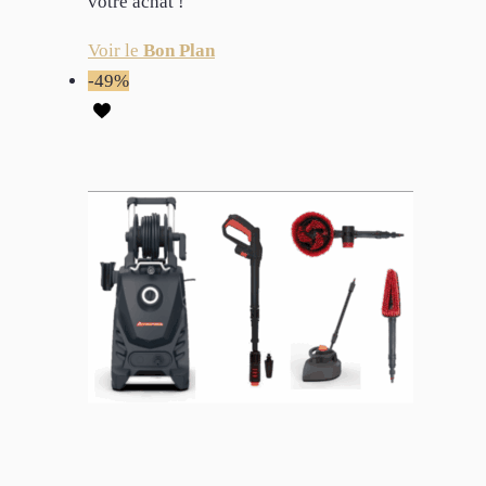
votre achat !
Voir le
Bon Plan
-49%