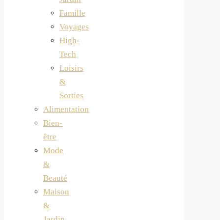
Famille
Voyages
High-
Tech
Loisirs
&
Sorties
Alimentation
Bien-
être
Mode
&
Beauté
Maison
&
Jardin