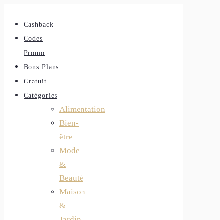
Cashback
Codes
Promo
Bons Plans
Gratuit
Catégories
Alimentation
Bien-
être
Mode
&
Beauté
Maison
&
Jardin