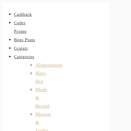
Cashback
Codes
Promo
Bons Plans
Gratuit
Catégories
Alimentation
Bien-
être
Mode
&
Beauté
Maison
&
Jardin