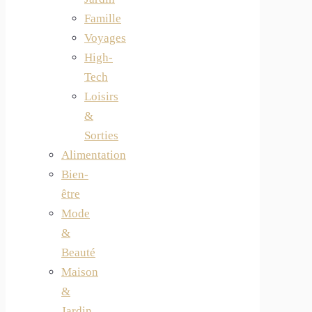
Famille
Voyages
High-
Tech
Loisirs
&
Sorties
Alimentation
Bien-
être
Mode
&
Beauté
Maison
&
Jardin