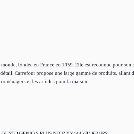
au monde, fondée en France en 1959. Elle est reconnue pour son
étail. Carrefour propose une large gamme de produits, allant 
troménagers et les articles pour la maison.
DOLCE GUSTO GENIO S PLUS NOIR YY4445FD KRUPS”