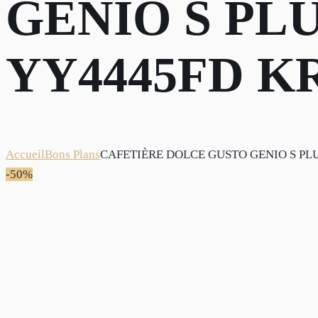
GENIO S PL
YY4445FD K
Accueil
Bons Plans
CAFETIÈRE DOLCE GUSTO GENIO S PL
-50%