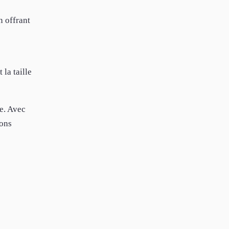
n offrant
la taille
e. Avec
sons