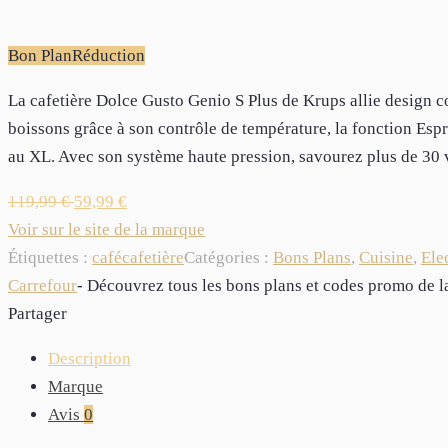
Bon Plan
Réduction
La cafetière Dolce Gusto Genio S Plus de Krups allie design c
boissons grâce à son contrôle de température, la fonction Espr
au XL. Avec son système haute pression, savourez plus de 30 
119,99
€
59,99
€
Voir sur le site de la marque
Étiquettes :
café
cafetière
Catégories :
Bons Plans
,
Cuisine
,
Ele
Carrefour
- Découvrez tous les bons plans et codes promo de
Partager
Description
Marque
Avis
0