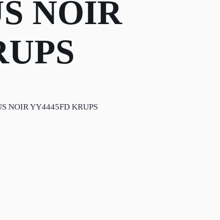
US NOIR
RUPS
US NOIR YY4445FD KRUPS