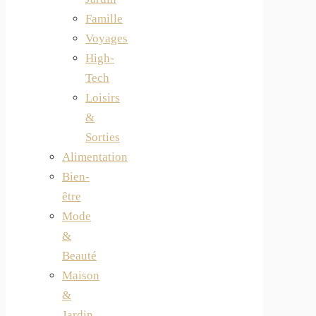
Famille
Voyages
High-
Tech
Loisirs
&
Sorties
Alimentation
Bien-
être
Mode
&
Beauté
Maison
&
Jardin