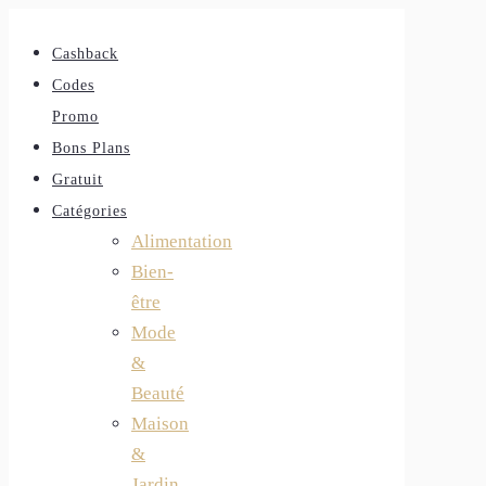
Cashback
Codes
Promo
Bons Plans
Gratuit
Catégories
Alimentation
Bien-
être
Mode
&
Beauté
Maison
&
Jardin