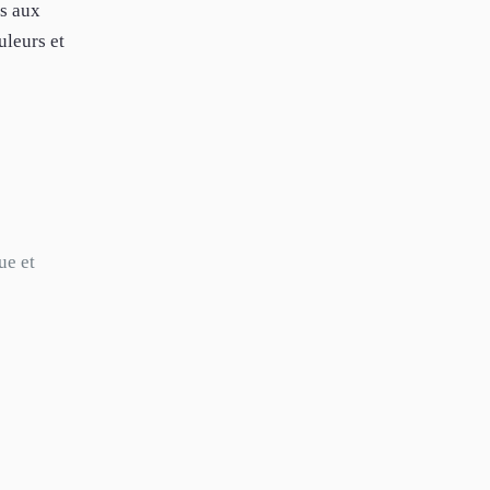
ns aux
uleurs et
ue et
s