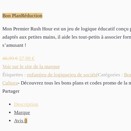
Bon Plan
Réduction
Mon Premier Rush Hour est un jeu de logique éducatif conçu po
adaptés aux petites mains, il aide les tout-petits à associer fo
s’amusant !
46,99
€
37,99
€
Voir sur le site de la marque
Étiquettes :
enfant
jeu de logique
jeu de société
Catégories :
Bon
Cultura
- Découvrez tous les bons plans et codes promo de l
Partager
Description
Marque
Avis
0