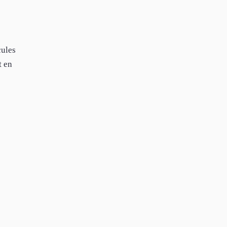
cules
t en