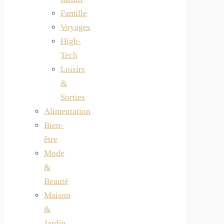
Famille
Voyages
High-
Tech
Loisirs
&
Sorties
Alimentation
Bien-
être
Mode
&
Beauté
Maison
&
Jardin