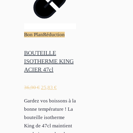
Bon Plan
Réduction
BOUTEILLE
ISOTHERME KING
ACIER 47cl
36,90
€
25,83
€
Gardez vos boissons à la
bonne température ! La
bouteille isotherme
King de 47cl maintient