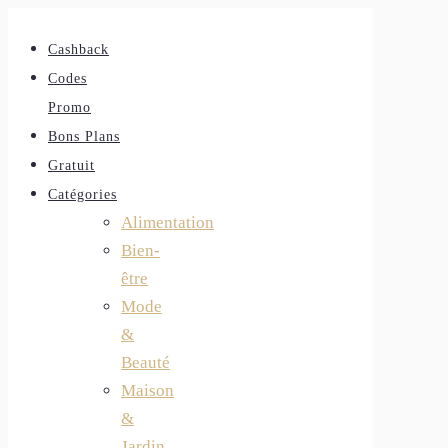
Cashback
Codes
Promo
Bons Plans
Gratuit
Catégories
Alimentation
Bien-
être
Mode
&
Beauté
Maison
&
Jardin