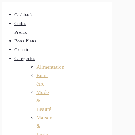
Cashback
Codes
Promo
Bons Plans
Gratuit
Catégories
Alimentation
Bien-
être
Mode
&
Beauté
Maison
&
Jardin