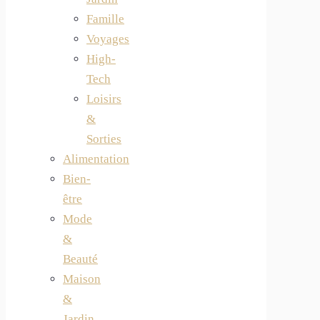
Famille
Voyages
High-
Tech
Loisirs
&
Sorties
Alimentation
Bien-
être
Mode
&
Beauté
Maison
&
Jardin