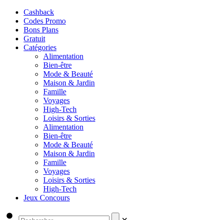
Cashback
Codes Promo
Bons Plans
Gratuit
Catégories
Alimentation
Bien-être
Mode & Beauté
Maison & Jardin
Famille
Voyages
High-Tech
Loisirs & Sorties
Alimentation
Bien-être
Mode & Beauté
Maison & Jardin
Famille
Voyages
Loisirs & Sorties
High-Tech
Jeux Concours